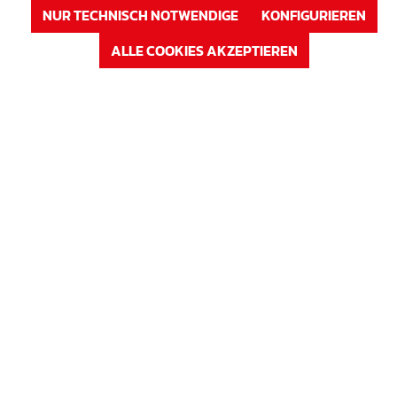
NUR TECHNISCH NOTWENDIGE
KONFIGURIEREN
Auf Lager
ALLE COOKIES AKZEPTIEREN
Verfügbar auf Anfrage
ANMELDEN
oder
Registrieren
Artikel Nr. : XXX13B0550
Preis
Abstandhalter für Schienenschalung mit
Nocken
Mauerstärke in cm
55,0 cm
Auf Lager
Verfügbar auf Anfrage