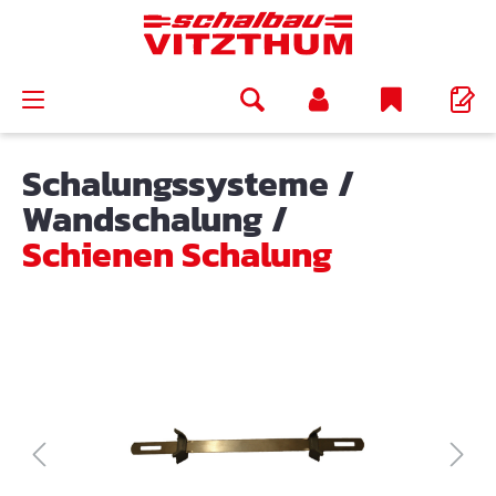
alt springen
Schalungssysteme
/
Wandschalung
/
Schienen Schalung
Bildergalerie überspringen