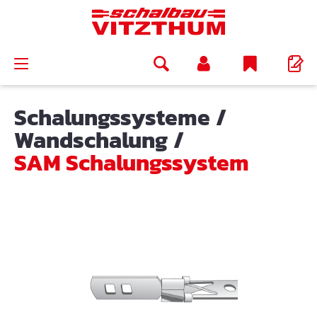
alt springen
Schalungssysteme
/
Wandschalung
/
SAM Schalungssystem
Bildergalerie überspringen