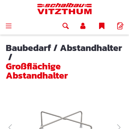
alt springen
Baubedarf
/
Abstandhalter
/
Großflächige
Abstandhalter
Bildergalerie überspringen