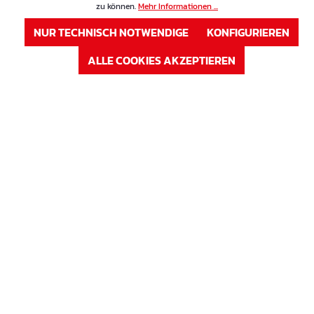
zu können.
Mehr Informationen ...
Höhe in cm
15 cm
NUR TECHNISCH NOTWENDIGE
KONFIGURIEREN
Auf Lager
ALLE COOKIES AKZEPTIEREN
Verfügbar auf Anfrage
ANMELDEN
oder
Registrieren
Artikel Nr. : 63V16
Preis
Vierbein aus Draht 6 mm Höhe: 16 cm
Höhe in cm
16 cm
Auf Lager
Verfügbar auf Anfrage