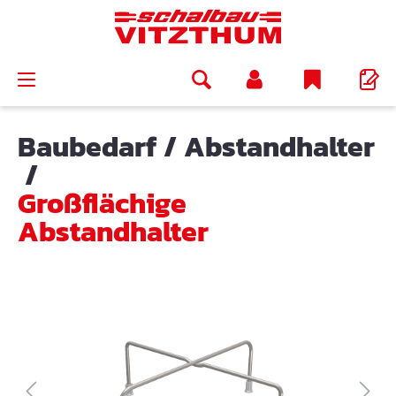
alt springen
Baubedarf
/
Abstandhalter
/
Großflächige
Abstandhalter
Bildergalerie überspringen