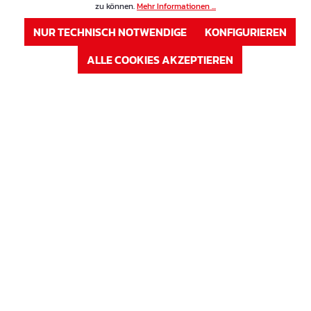
zu können.
Mehr Informationen ...
Höhe in cm
15 cm
NUR TECHNISCH NOTWENDIGE
KONFIGURIEREN
Auf Lager
ALLE COOKIES AKZEPTIEREN
Verfügbar auf Anfrage
ANMELDEN
oder
Registrieren
Artikel Nr. : 63V16
Preis
Vierbein aus Draht 6 mm Höhe: 16 cm
Höhe in cm
16 cm
Auf Lager
Verfügbar auf Anfrage