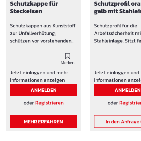
Schutzkappe für
Schutzprofil ora
Steckeisen
gelb mit Stahle
Schutzkappen aus Kunststoff
Schutzprofil für die
zur Unfallverhütung;
Arbeitssicherheit mi
schützen vor vorstehenden
Stahleinlage. Sitzt f
Eisenenden. Achtung! kein
stabil auf jeder
Fallschutz!
Anschlussbewehrun
Merken
Jetzt einloggen und mehr
Jetzt einloggen und
Informationen anzeigen
Informationen anze
ANMELDEN
ANMELDEN
oder
Registrieren
oder
Registrie
MEHR ERFAHREN
In den Anfrage