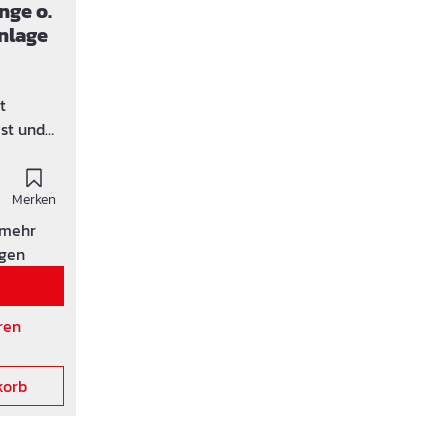
nge o.
inlage
t
est und
g.
Merken
 mehr
igen
ren
korb