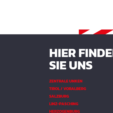
HIER FIND
SIE UNS
ZENTRALE UNKEN
TIROL / VORALBERG
SALZBURG
LINZ-PASCHING
HERZOGENBURG