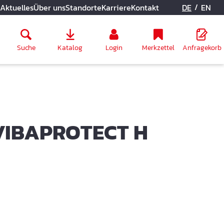
/
Aktuelles
Über uns
Standorte
Karriere
Kontakt
DE
EN
Suche
Katalog
Login
Merkzettel
Anfragekorb
VIBAPROTECT H