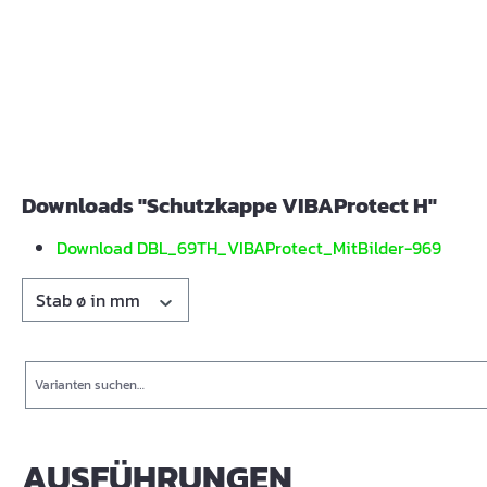
Downloads "Schutzkappe VIBAProtect H"
Download DBL_69TH_VIBAProtect_MitBilder-969
Stab ø in mm
Suche
AUSFÜHRUNGEN