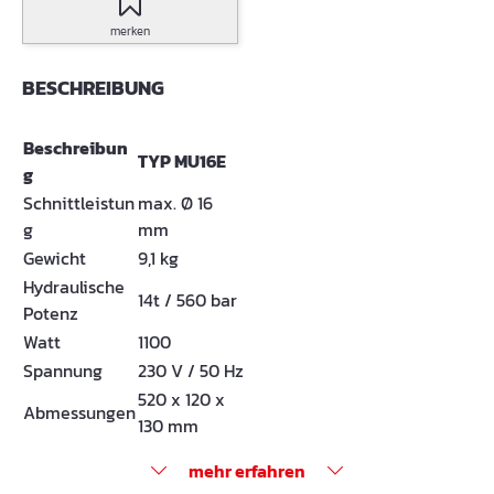
merken
BESCHREIBUNG
Beschreibun
TYP MU16E
g
Schnittleistun
max. Ø 16
g
mm
Gewicht
9,1 kg
Hydraulische
14t / 560 bar
Potenz
Watt
1100
Spannung
230 V / 50 Hz
520 x 120 x
Abmessungen
130 mm
mehr erfahren