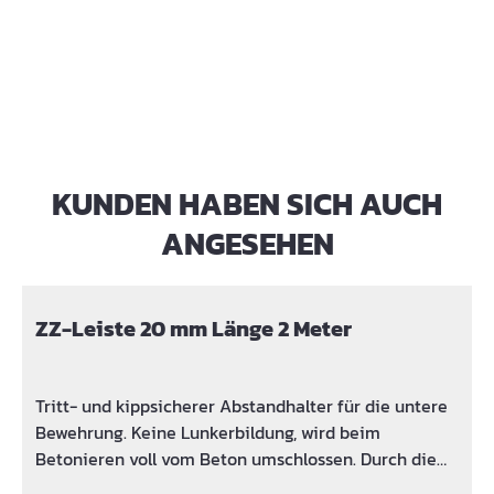
KUNDEN HABEN SICH AUCH
Produktgalerie überspringen
ANGESEHEN
ZZ-Leiste 20 mm Länge 2 Meter
Tritt- und kippsicherer Abstandhalter für die untere
Bewehrung. Keine Lunkerbildung, wird beim
Betonieren voll vom Beton umschlossen. Durch die
spezielle Form wird eine lineare Unterbrechung der