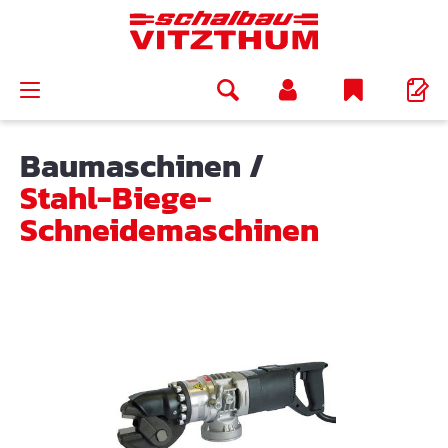
alt springen
Baumaschinen
/
Stahl-Biege-
Schneidemaschinen
Bildergalerie überspringen