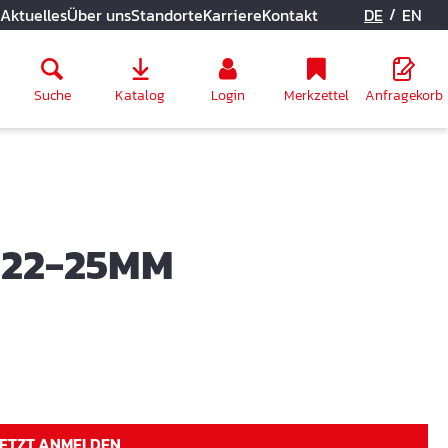
/
Aktuelles
Über uns
Standorte
Karriere
Kontakt
DE
EN
Suche
Katalog
Login
Merkzettel
Anfragekorb
 22-25MM
JETZT ANMELDEN