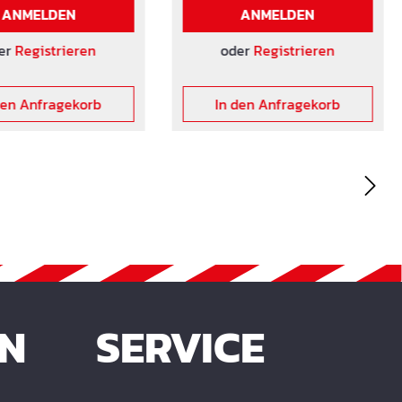
tlinie weiße Wanne
ANMELDEN
ANMELDEN
 für die
uckklasse W1.
er
Registrieren
oder
Registrieren
ängen auf Anfrage!
den Anfragekorb
In den Anfragekorb
EN
SERVICE