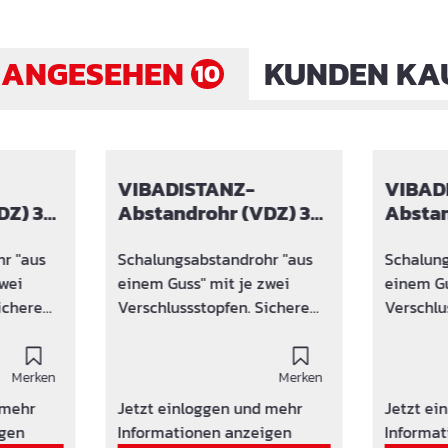
 ANGESEHEN
KUNDEN KA
10
VIBADISTANZ-
VIBAD
) 30
Abstandrohr (VDZ) 35
Abstan
cm
cm mit
Quellb
r "aus
Schalungsabstandrohr "aus
Schalung
zwei
einem Guss" mit je zwei
einem Gu
ichere
Verschlussstopfen. Sichere
Verschlu
ässlich!
die Mauerstärke verlässlich!
Quellbes
nus
Distanzrohr bzw. Konus
HDPE. VI
keit auf
Merken
Wasserundurchlässigkeit auf
Merken
zusätzli
5 bar geprüft
Quellbes
 mehr
Jetzt einloggen und mehr
Jetzt ei
üfung
Brandwiderstandsprüfung
und ents
igen
Informationen anzeigen
Informat