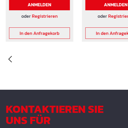
nach EN 1363-1 Entspricht
nach EN 1363-1 Entspricht
ANMELDEN
ANMELDEN
den Vorgaben der Richtlinie
den Vorgaben der Ric
lt. W1
lt. W1
oder
Registrieren
oder
Registrie
In den Anfragekorb
In den Anfrage
KONTAKTIEREN SIE
UNS FÜR