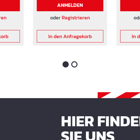
nach EN 1363-1 Entspricht
der Rich
ANMELDEN
htlinie
den Vorgaben der Richtlinie
der ÖVBB
lt. W1
Wasserdr
ren
oder
Registrieren
od
andere L
korb
In den Anfragekorb
In 
HIER FIND
SIE UNS