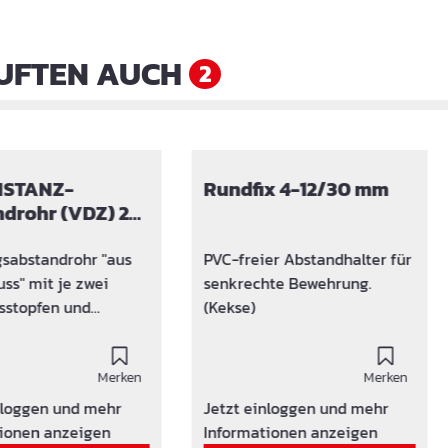
UFTEN AUCH
2
ISTANZ-
Rundfix 4-12/30 mm
drohr (VDZ) 20
eschichtung
sabstandrohr "aus
PVC-freier Abstandhalter für
ss" mit je zwei
senkrechte Bewehrung.
sstopfen und
(Kekse)
chichtung. Werkstoff
BADISTANZ AKTIV ist
ch mit
Merken
Merken
chichtung versehen
nloggen und mehr
Jetzt einloggen und mehr
pricht den Vorgaben
ionen anzeigen
Informationen anzeigen