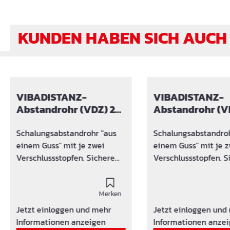
KUNDEN HABEN SICH AUCH
Produktgalerie überspringen
VIBADISTANZ-
VIBADISTANZ-
Abstandrohr (VDZ) 25
Abstandrohr (VDZ
cm
cm
Schalungsabstandrohr "aus
Schalungsabstandroh
einem Guss" mit je zwei
einem Guss" mit je 
Verschlussstopfen. Sichere
Verschlussstopfen. S
die Mauerstärke verlässlich!
die Mauerstärke verl
Distanzrohr bzw. Konus
Distanzrohr bzw. Ko
Wasserundurchlässigkeit auf
Merken
Wasserundurchlässig
5 bar geprüft
5 bar geprüft
Jetzt einloggen und mehr
Jetzt einloggen und
Brandwiderstandsprüfung
Brandwiderstandspr
Informationen anzeigen
Informationen anze