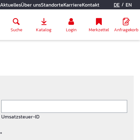
/
Aktuelles
Über uns
Standorte
Karriere
Kontakt
DE
EN
Suche
Katalog
Login
Merkzettel
Anfragekorb
Umsatzsteuer-ID
*