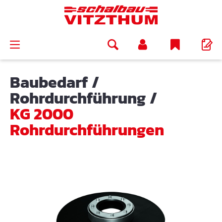
alt springen
Baubedarf
/
Rohrdurchführung
/
KG 2000
Rohrdurchführungen
Bildergalerie überspringen