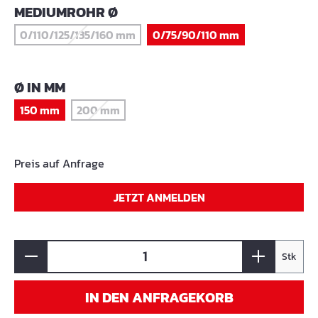
AUSWÄHLEN
MEDIUMROHR Ø
0/110/125/135/160 mm
0/75/90/110 mm
(Diese Option ist zurzeit nicht verfügbar.)
AUSWÄHLEN
Ø IN MM
150 mm
200 mm
(Diese Option ist zurzeit nicht verfügbar.)
Preis auf Anfrage
JETZT ANMELDEN
Stk
IN DEN ANFRAGEKORB