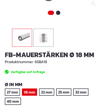
FB-MAUERSTÄRKEN Ø 18 MM
Produktnummer:
65BA18
Verfügbar auf Anfrage
AUSWÄHLEN
Ø IN MM
27 mm
18 mm
22 mm
25 mm
32 mm
40 mm