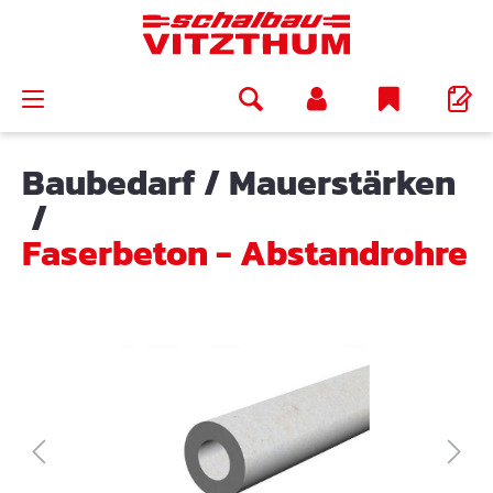
alt springen
Baubedarf
/
Mauerstärken
/
Faserbeton - Abstandrohre
Bildergalerie überspringen