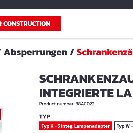
R CONSTRUCTION
/
Absperrungen
/
Schrankenz
SCHRANKENZAU
INTEGRIERTE L
Product number:
38AC022
SELECT
TYP
Typ K - 5 integ. Lampenadapter
Typ W -