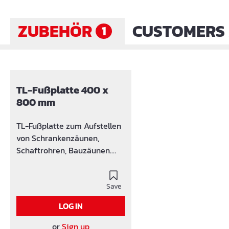
ZUBEHÖR
CUSTOMERS 
1
Skip product gallery
TL-Fußplatte 400 x
800 mm
TL-Fußplatte zum Aufstellen
von Schrankenzäunen,
Schaftrohren, Bauzäunen.
Mit seitlichen Tragegriffen
für eine praktische
Handhabung. aus
Save
KunststoffrecyclingÖffnunge
LOG IN
n: 1 x 40 x 40 mm, 1 x 60 x 60
mm, 2 x Ø 42 mm
or
Sign up