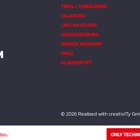
TIROL / VORALBERG
SALZBURG
LINZ-PASCHING
HERZOGENBURG
WIENER NEUDORF
M
GRAZ
KLAGENFURT
© 2026 Realised with creativITy G
ONLY TECHN
ion...