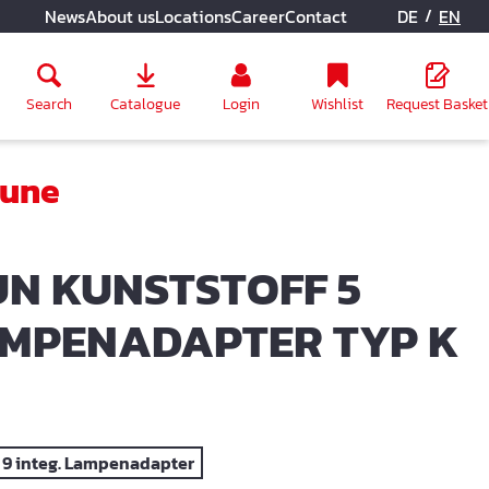
/
News
About us
Locations
Career
Contact
DE
EN
Search
Catalogue
Login
Wishlist
Request Basket
äune
N KUNSTSTOFF 5
AMPENADAPTER TYP K
 9 integ. Lampenadapter