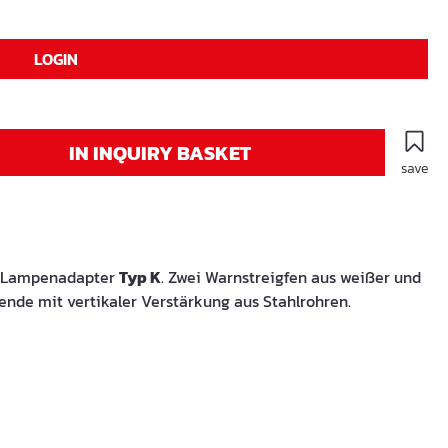
LOGIN
IN INQUIRY BASKET
save
te Lampenadapter
Typ K
. Zwei Warnstreigfen aus weißer und
rende mit vertikaler Verstärkung aus Stahlrohren.