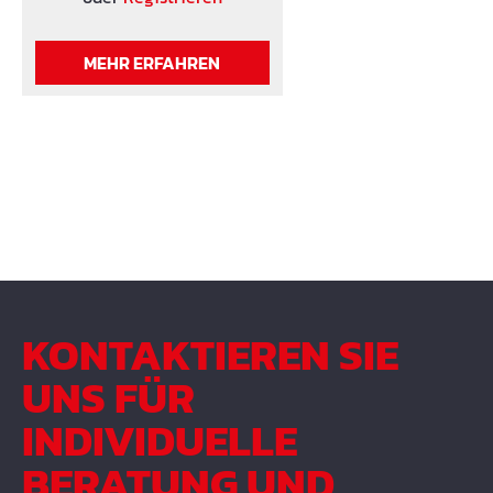
verrottungsbeständig.
Typenübersicht: Typ a b c f
MEHR ERFAHREN
61A150 150 45 3,0 10 61A200
200 70 3,0 15 61A250 240 80
3,5 15 61A300 320 110 4,5 15
Bitumenbeständige
Variante auf Anfrage!
KONTAKTIEREN SIE
UNS FÜR
INDIVIDUELLE
BERATUNG UND