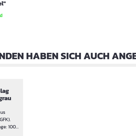
l"
d
NDEN HABEN SICH AUCH ANG
lag
grau
aus
GFK).
ge: 100