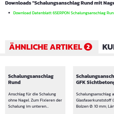
Downloads "Schalungsanschlag Rund mit Nage
Download Datenblatt 65ERPON Schalungsanschlag Run
ÄHNLICHE ARTIKEL
KU
2
Produktgalerie überspringen
Schalungsanschlag
Schalungsansch
Rund
GFK Sichtbeton
Anschlag für die Schalung
Schalungsanschlag 
ohne Nagel. Zum Fixieren der
Glasfaserkunststoff (
Schalung im unteren
Bolzen Ø: 10 mm; Län
Bereich. PVC-
mm VORTEILE: Nicht rostend