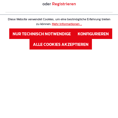
oder
Registrieren
Diese Website verwendet Cookies, um eine bestmögliche Erfahrung bieten
Artikel Nr. : 63KS19
Preis
zu können.
Mehr Informationen ...
SBA-Korb 19
NUR TECHNISCH NOTWENDIGE
KONFIGURIEREN
Höhe in cm
19 cm
ALLE COOKIES AKZEPTIEREN
Auf Lager
Verfügbar auf Anfrage
ANMELDEN
oder
Registrieren