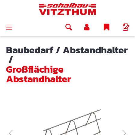
alt springen
Baubedarf
/
Abstandhalter
/
Großflächige
Abstandhalter
Bildergalerie überspringen