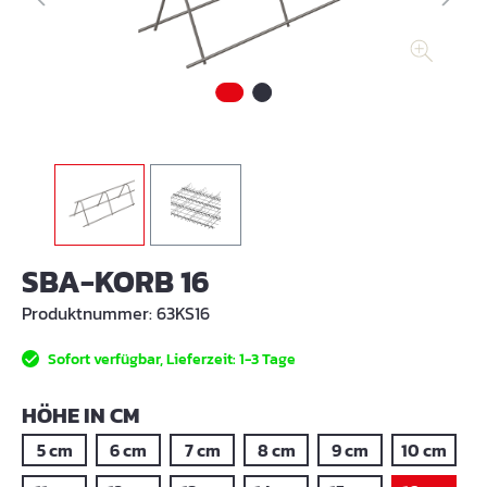
SBA-KORB 16
Produktnummer:
63KS16
Sofort verfügbar, Lieferzeit: 1-3 Tage
AUSWÄHLEN
HÖHE IN CM
5 cm
6 cm
7 cm
8 cm
9 cm
10 cm