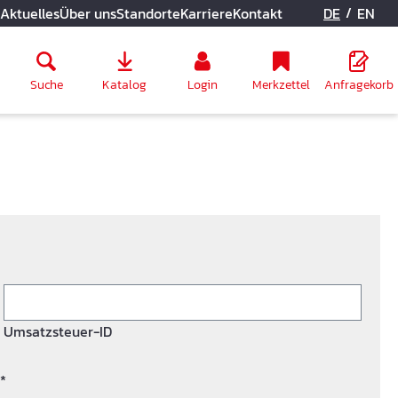
/
Aktuelles
Über uns
Standorte
Karriere
Kontakt
DE
EN
Suche
Katalog
Login
Merkzettel
Anfragekorb
Umsatzsteuer-ID
*