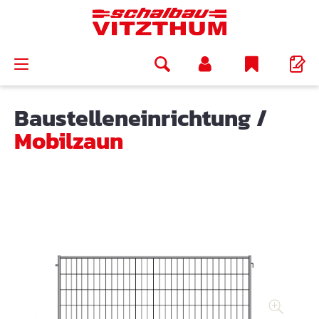
alt springen
Baustelleneinrichtung
/
Mobilzaun
Bildergalerie überspringen