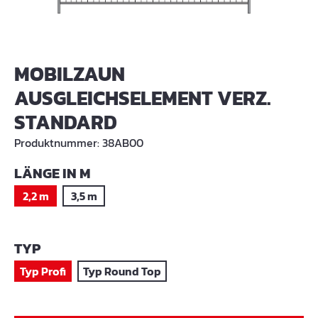
MOBILZAUN
AUSGLEICHSELEMENT VERZ.
STANDARD
Produktnummer:
38AB00
AUSWÄHLEN
LÄNGE IN M
2,2 m
3,5 m
AUSWÄHLEN
TYP
Typ Profi
Typ Round Top