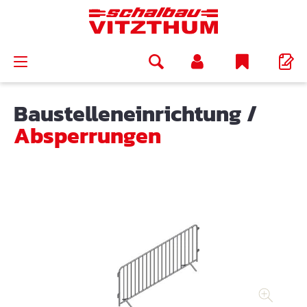
alt springen
Baustelleneinrichtung
/
Absperrungen
Bildergalerie überspringen