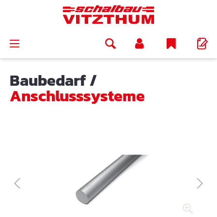
alt springen
Baubedarf
/
Anschlusssysteme
Bildergalerie überspringen