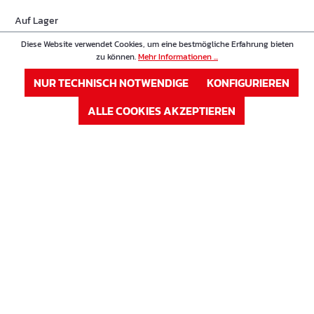
Auf Lager
Verfügbar auf Anfrage
Diese Website verwendet Cookies, um eine bestmögliche Erfahrung bieten
zu können.
Mehr Informationen ...
ANMELDEN
NUR TECHNISCH NOTWENDIGE
KONFIGURIEREN
oder
Registrieren
ALLE COOKIES AKZEPTIEREN
Artikel Nr. : 69MD3038V
Preis
VIBA - Querkraftdorn - Dorn verzinkt S235JR
Länge in mm
380 mm
ø in mm
30 mm
Auf Lager
Sofort verfügbar, Lieferzeit: 1-3 Tage
ANMELDEN