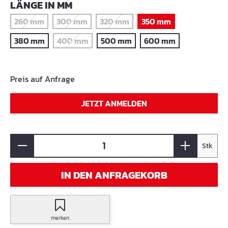
AUSWÄHLEN
LÄNGE IN MM
260 mm
300 mm
320 mm
350 mm
(Diese Option ist zurzeit nicht verfügbar.)
(Diese Option ist zurzeit nicht verfügbar.)
(Diese Option ist zurzeit nicht verf
380 mm
400 mm
500 mm
600 mm
(Diese Option ist zurzeit nicht verfügbar.)
Preis auf Anfrage
JETZT ANMELDEN
Stk
IN DEN ANFRAGEKORB
merken