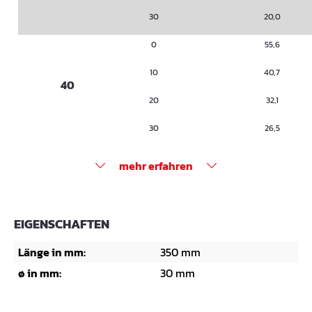
30
20,0
0
55,6
10
40,7
40
20
32,1
30
26,5
mehr erfahren
EIGENSCHAFTEN
Länge in mm:
350 mm
ø in mm:
30 mm