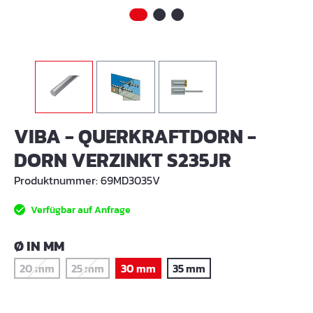
VIBA - QUERKRAFTDORN -
DORN VERZINKT S235JR
Produktnummer:
69MD3035V
Verfügbar auf Anfrage
AUSWÄHLEN
Ø IN MM
20 mm
25 mm
30 mm
35 mm
(Diese Option ist zurzeit nicht verfügbar.)
(Diese Option ist zurzeit nicht verfügbar.)