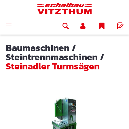
alt springen
Baumaschinen
/
Steintrennmaschinen
/
Steinadler Turmsägen
Bildergalerie überspringen