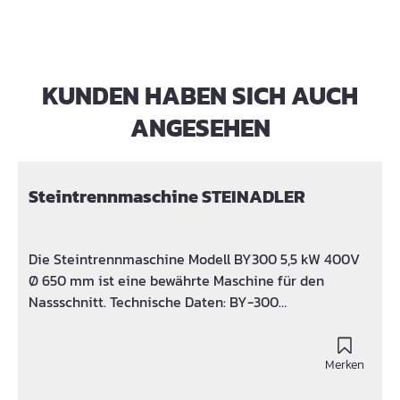
KUNDEN HABEN SICH AUCH
Produktgalerie überspringen
ANGESEHEN
Steintrennmaschine STEINADLER
Die Steintrennmaschine Modell BY300 5,5 kW 400V
Ø 650 mm ist eine bewährte Maschine für den
Nassschnitt. Technische Daten: BY-300
Schnittlänge in mm: 600 Schnitttiefe in mm: 250 bei
630 mm Diamant-Trennscheibe Sägemotor: 5,5kW /
400V / 50Hz Gewicht in kg: 248 Abmessungen in mm:
Merken
1620 * 750 * 1700 (L*B*H) Standardausführung: