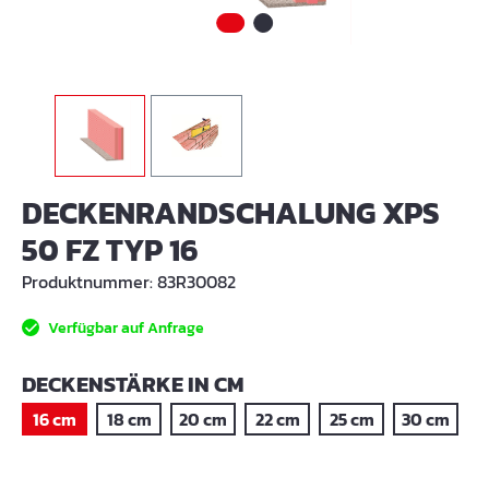
DECKENRANDSCHALUNG XPS
50 FZ TYP 16
Produktnummer:
83R30082
Verfügbar auf Anfrage
AUSWÄHLEN
DECKENSTÄRKE IN CM
16 cm
18 cm
20 cm
22 cm
25 cm
30 cm