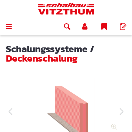
alt springen
Schalungssysteme
/
Deckenschalung
Bildergalerie überspringen