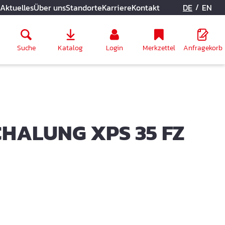
/
Aktuelles
Über uns
Standorte
Karriere
Kontakt
DE
EN
Suche
Katalog
Login
Merkzettel
Anfragekorb
HALUNG XPS 35 FZ
N