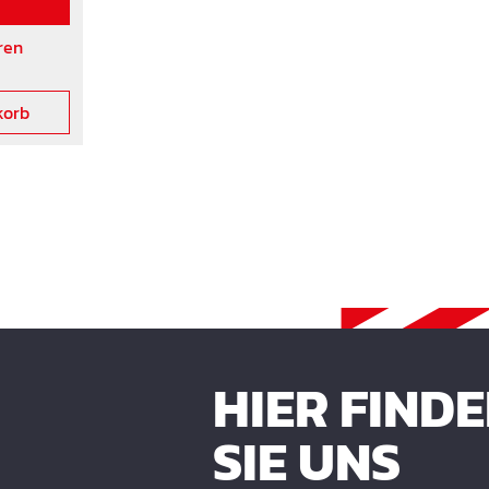
ren
korb
HIER FIND
SIE UNS