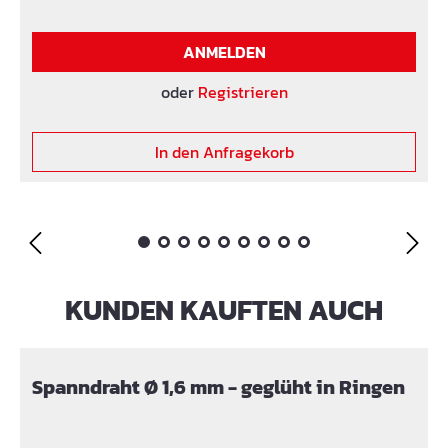
kreuzverleimten Furnierlagen Verleimung: koch und
Wetterfest Oberfläche: mit Phenolharzbeschichtung
ANMELDEN
kantenversiegelt andere Formate und Stärken auf
Anfrage
oder
Registrieren
In den Anfragekorb
KUNDEN KAUFTEN AUCH
Produktgalerie überspringen
Spanndraht Ø 1,6 mm - geglüht in Ringen