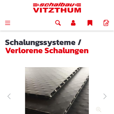
alt springen
Schalungssysteme
/
Verlorene Schalungen
Bildergalerie überspringen