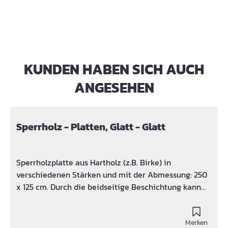
KUNDEN HABEN SICH AUCH
Produktgalerie überspringen
ANGESEHEN
Sperrholz - Platten, Glatt - Glatt
Sperrholzplatte aus Hartholz (z.B. Birke) in
verschiedenen Stärken und mit der Abmessung: 250
x 125 cm. Durch die beidseitige Beschichtung kann
die Sperrholzplatte durch extreme
Widerstandsfähigkeit gegenüber Wetter,
Flüssigkeiten, etc. punkten. Aufbau: aus
Merken