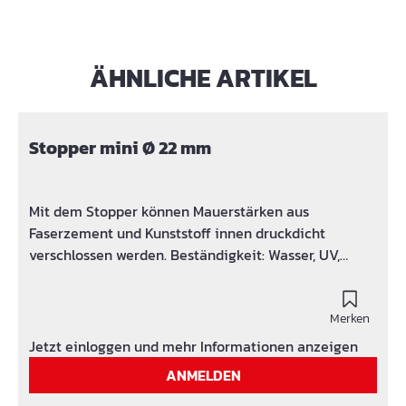
ÄHNLICHE ARTIKEL
Produktgalerie überspringen
Stopper mini Ø 22 mm
Mit dem Stopper können Mauerstärken aus
Faserzement und Kunststoff innen druckdicht
verschlossen werden. Beständigkeit: Wasser, UV,
Ozon, verdünnte Säuren + Laugen, Gülle + Jauche,
Gärungsmaische, Öle + Bitumen, Radon + Methangas,
Temperaturbereich - 35 bis + 70 °C Material TPE
Merken
Druckprüfung nach beidseitigem Verschluss der
Jetzt einloggen und mehr Informationen anzeigen
Faserbetonrohre: Wasserdicht bis 3 bar, Druckprüfung
ANMELDEN
MFPA Leipzig Erweiterte Druckprüfung von 21,5 bis