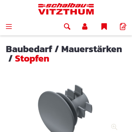
alt springen
Baubedarf
/
Mauerstärken
/
Stopfen
Bildergalerie überspringen