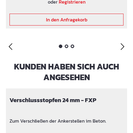
23,0 mm Prüfzeugnis für den Stopfen zur Abdichtung
oder
Registrieren
in Rohrinnenseite. Bitte Einbauanleitung für Stopper
anfordern und beachten. Brandprüfung:
In den Anfragekorb
Feuerwiderstandsklasse E1 120 nach DIN EN 13501-2
mit Faserbetonmauerstärken Klassifikation DIN EN
13501-1 E = normalentflammbar DIN EN 4102-1 B2 =
normalentflammbar
KUNDEN HABEN SICH AUCH
Produktgalerie überspringen
ANGESEHEN
Verschlussstopfen 24 mm - FXP
Zum Verschließen der Ankerstellen im Beton.