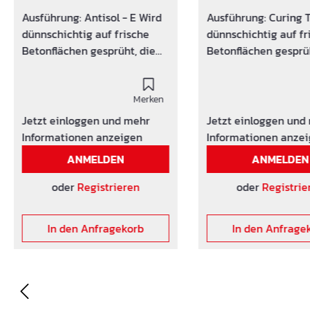
Ausführung: Antisol - E Wird
Ausführung: Curing 
dünnschichtig auf frische
dünnschichtig auf fr
Betonflächen gesprüht, die
Betonflächen gesprüh
weiterbehandelt werden. Die
weiterbehandelt wer
Betonoberfläche wird mit
Betonoberfläche wir
einem
Merken
einem
wasserundurchlässigen
wasserundurchlässi
Jetzt einloggen und mehr
Jetzt einloggen und
Schutzfilm belegt und
Schutzfilm belegt un
Informationen anzeigen
Informationen anze
verhindert somit ein
verhindert somit ein
ANMELDEN
ANMELDEN
frühzeitiges Austrocknen.
frühzeitiges Austroc
Vorbeugung von
Vorbeugung von
oder
Registrieren
oder
Registrie
Schwundrissen. Bitte
Schwundrissen. Bitt
beachten!
beachten!
In den Anfragekorb
In den Anfrage
Verdunstungsschutz ist
Verdunstungsschutz 
frostempfindlich. Lagerung
frostempfindlich. La
nur über 0°C
nur über 0°C