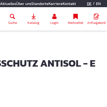
/
Aktuelles
Über uns
Standorte
Karriere
Kontakt
DE
EN
Suche
Katalog
Login
Merkzettel
Anfragekorb
CHUTZ ANTISOL - E