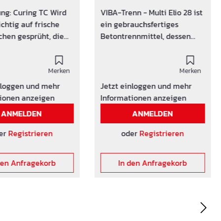
Elio 28
ng: Curing TC Wird
VIBA-Trenn - Multi Elio 28 ist
chtig auf frische
ein gebrauchsfertiges
chen gesprüht, die
Betontrennmittel, dessen
handelt werden. Die
physikalischen
rfläche wird mit
Eigenschaften eine einfache
Merken
Entschalung des Betons nach
Merken
durchlässigen
dem Aushärten
nloggen und mehr
Jetzt einloggen und mehr
lm belegt und
ermöglichen.Das Schalöl
ionen anzeigen
Informationen anzeigen
rt somit ein
bildet einen nicht klebrigen
ANMELDEN
ANMELDEN
iges Austrocknen.
Film, der die Trennung des
ung von
Betons von der Formund eine
er
Registrieren
oder
Registrieren
issen. Bitte
glatte, perfekte
!
Betonoberäche
den Anfragekorb
In den Anfragekorb
ungsschutz ist
ermöglicht.Multi Elio 28 ist
findlich. Lagerung
besonders geeignet für Stahl
 0°C
und nichtsaugende
Holzschalungen sowie für
Betonelemente die vertikal