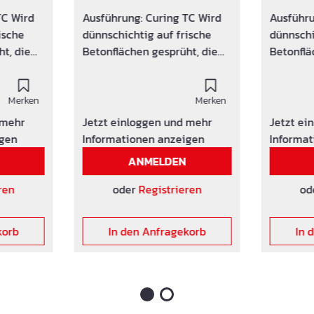
TC Wird
Ausführung: Curing TC Wird
Ausführu
ische
dünnschichtig auf frische
dünnschi
t, die
Betonflächen gesprüht, die
Betonflä
den. Die
weiterbehandelt werden. Die
weiterbe
d mit
Betonoberfläche wird mit
Betonobe
Merken
einem
Merken
einem
gen
wasserundurchlässigen
wasserun
 mehr
Jetzt einloggen und mehr
Jetzt ei
d
Schutzfilm belegt und
Schutzfi
igen
Informationen anzeigen
Informat
verhindert somit ein
verhinde
ANMELDEN
knen.
frühzeitiges Austrocknen.
frühzeit
Vorbeugung von
Vorbeug
ren
oder
Registrieren
od
e
Schwundrissen. Bitte
Schwundr
beachten!
beachten
korb
In den Anfragekorb
In 
ist
Verdunstungsschutz ist
Verdunst
gerung
frostempfindlich. Lagerung
frostemp
nur über 0°C
nur über