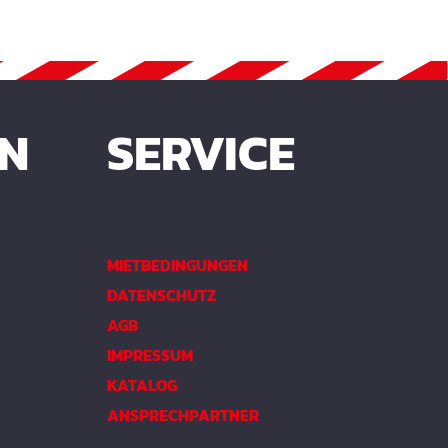
betoniert werden.
Verbrauch:Stahlschalungen :
50 m/l Holzschalungen : 30
m/l
EN
SERVICE
MIETBEDINGUNGEN
DATENSCHUTZ
AGB
IMPRESSUM
KATALOG
ANSPRECHPARTNER