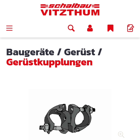
alt springen
Baugeräte
/
Gerüst
/
Gerüstkupplungen
Bildergalerie überspringen