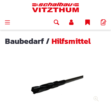
alt springen
Baubedarf
/
Hilfsmittel
Bildergalerie überspringen