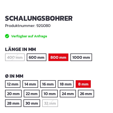
SCHALUNGSBOHRER
Produktnummer:
92G080
Verfügbar auf Anfrage
AUSWÄHLEN
LÄNGE IN MM
400 mm
600 mm
800 mm
1000 mm
(Diese Option ist zurzeit nicht verfügbar.)
AUSWÄHLEN
Ø IN MM
12 mm
14 mm
16 mm
18 mm
8 mm
20 mm
22 mm
10 mm
24 mm
26 mm
28 mm
30 mm
32 mm
(Diese Option ist zurzeit nicht verfügbar