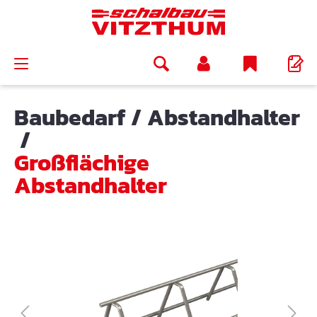
alt springen
Baubedarf
/
Abstandhalter
/
Großflächige
Abstandhalter
Bildergalerie überspringen