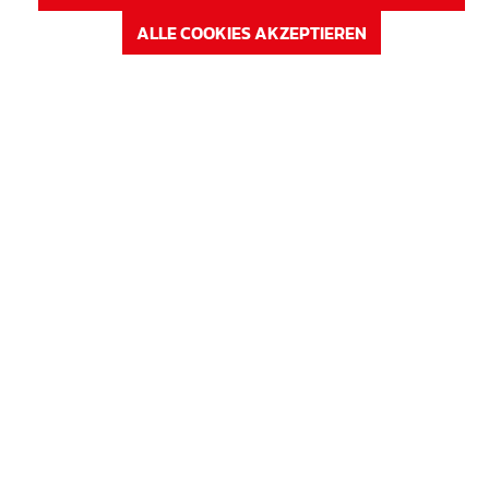
Auf Lager
ALLE COOKIES AKZEPTIEREN
Verfügbar auf Anfrage
ANMELDEN
oder
Registrieren
Artikel Nr. : 63KS17
Preis
SBA-Korb 17
Höhe in cm
17 cm
Auf Lager
Verfügbar auf Anfrage
ANMELDEN