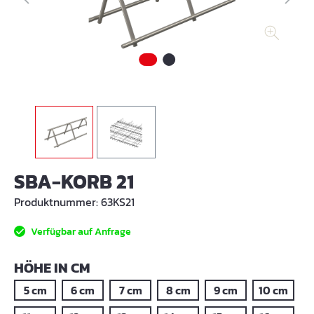
SBA-KORB 21
Produktnummer:
63KS21
Verfügbar auf Anfrage
AUSWÄHLEN
HÖHE IN CM
5 cm
6 cm
7 cm
8 cm
9 cm
10 cm