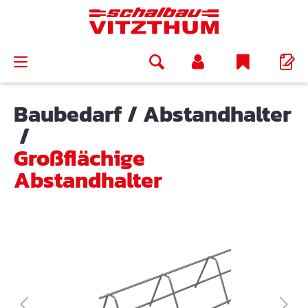
alt springen
Baubedarf
/
Abstandhalter
/
Großflächige
Abstandhalter
Bildergalerie überspringen