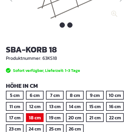
SBA-KORB 18
Produktnummer:
63KS18
Sofort verfügbar, Lieferzeit: 1-3 Tage
AUSWÄHLEN
HÖHE IN CM
5 cm
6 cm
7 cm
8 cm
9 cm
10 cm
11 cm
12 cm
13 cm
14 cm
15 cm
16 cm
17 cm
18 cm
19 cm
20 cm
21 cm
22 cm
23 cm
24 cm
25 cm
26 cm