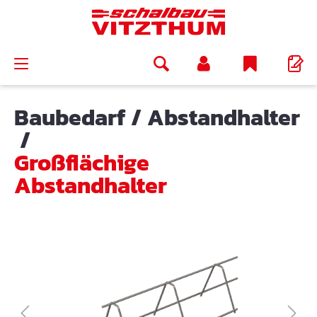
alt springen
Baubedarf
/
Abstandhalter
/
Großflächige
Abstandhalter
Bildergalerie überspringen