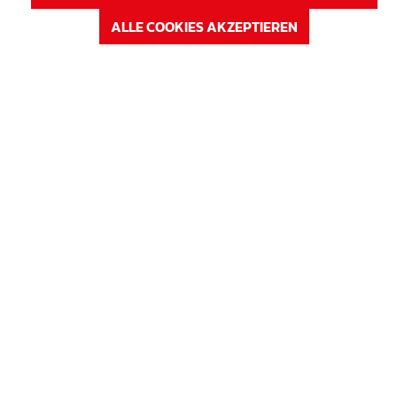
Auf Lager
ALLE COOKIES AKZEPTIEREN
Verfügbar auf Anfrage
ANMELDEN
oder
Registrieren
Artikel Nr. : 63KS17
Preis
SBA-Korb 17
Höhe in cm
17 cm
Auf Lager
Verfügbar auf Anfrage
ANMELDEN