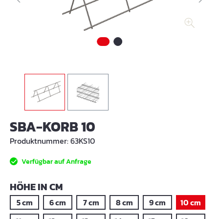
SBA-KORB 10
Produktnummer:
63KS10
Verfügbar auf Anfrage
AUSWÄHLEN
HÖHE IN CM
5 cm
6 cm
7 cm
8 cm
9 cm
10 cm