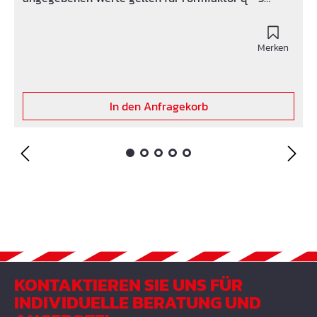
Statischer Einsatzbereich(statische Lasten) bis 0,018
N/mm² ca. 7% Dynamischer Einsatzbereich(statische
und dynamische Lasten) bis 0,023 N/mm² ca. 20%
Merken
Lastspitzen(seltene, kurzzeitige Lasten) bis 0,75
N/mm² ca. 80%
In den Anfragekorb
KONTAKTIEREN SIE UNS FÜR
INDIVIDUELLE BERATUNG UND