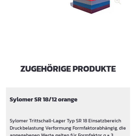
ZUGEHÖRIGE PRODUKTE
Produktgalerie überspringen
Sylomer SR 18/12 orange
Sylomer Trittschall-Lager Typ SR 18 Einsatzbereich
Druckbelastung Verformung Formfaktorabhängig, die
angegebenen Werte gelten für Formfaktor q = 3