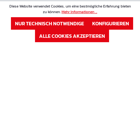
Verfügbar auf Anfrage
Diese Website verwendet Cookies, um eine bestmögliche Erfahrung bieten
zu können.
Mehr Informationen ...
ANMELDEN
NUR TECHNISCH NOTWENDIGE
KONFIGURIEREN
oder
Registrieren
ALLE COOKIES AKZEPTIEREN
Artikel Nr. : 63CM400
Preis
Metall-Duofix 400 mm Betondeckung 25 mm
Betondeckung in mm
25 mm
Wandstärke in mm
400 mm
Auf Lager
Sofort verfügbar, Lieferzeit: 1-3 Tage
ANMELDEN
oder
Registrieren