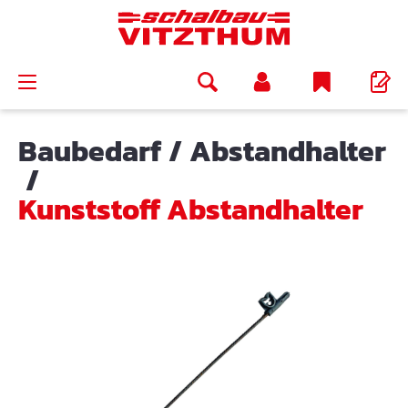
alt springen
Baubedarf
/
Abstandhalter
/
Kunststoff Abstandhalter
Bildergalerie überspringen