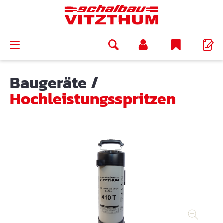
alt springen
Baugeräte
/
Hochleistungsspritzen
Bildergalerie überspringen