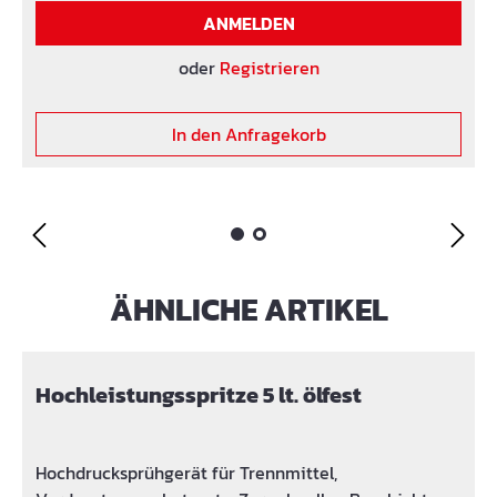
ANMELDEN
oder
Registrieren
In den Anfragekorb
ÄHNLICHE ARTIKEL
Produktgalerie überspringen
Hochleistungsspritze 5 lt. ölfest
Hochdrucksprühgerät für Trennmittel,