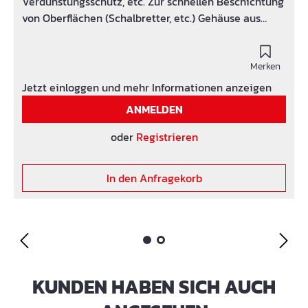
Verdunstungsschutz, etc. Zur schnellen Beschichtung
von Oberflächen (Schalbretter, etc.) Gehäuse aus
Metall
Merken
Jetzt einloggen und mehr Informationen anzeigen
ANMELDEN
oder
Registrieren
In den Anfragekorb
KUNDEN HABEN SICH AUCH
Produktgalerie überspringen