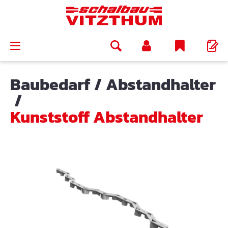
alt springen
Baubedarf
/
Abstandhalter
/
Kunststoff Abstandhalter
Bildergalerie überspringen