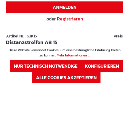
ANMELDEN
oder
Registrieren
Artikel Nr. : 63K15
Preis
Distanzstreifen AB 15
Diese Website verwendet Cookies, um eine bestmögliche Erfahrung bieten
zu können.
Mehr Informationen ...
Höhe in cm
15 cm
NUR TECHNISCH NOTWENDIGE
KONFIGURIEREN
Auf Lager
ALLE COOKIES AKZEPTIEREN
Sofort verfügbar, Lieferzeit: 1-3 Tage
ANMELDEN
oder
Registrieren
Artikel Nr. : 63K16
Preis