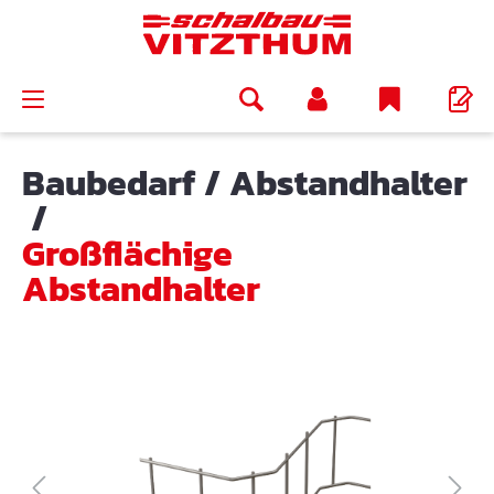
alt springen
Baubedarf
/
Abstandhalter
/
Großflächige
Abstandhalter
Bildergalerie überspringen