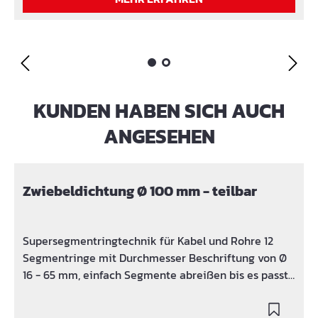
KUNDEN HABEN SICH AUCH
Produktgalerie überspringen
ANGESEHEN
Zwiebeldichtung Ø 100 mm - teilbar
Supersegmentringtechnik für Kabel und Rohre 12
Segmentringe mit Durchmesser Beschriftung von Ø
16 - 65 mm, einfach Segmente abreißen bis es passt
geteilte Ausführung, zum nachträglichen Einbau
geeignet Dichtungsbreite 40 mm, bis 1 bar