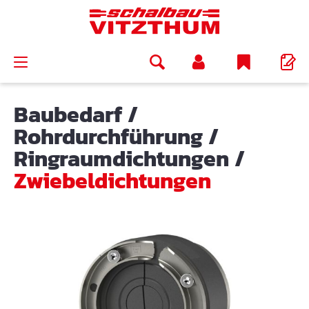
alt springen
Baubedarf
/
Rohrdurchführung
/
Ringraumdichtungen
/
Zwiebeldichtungen
Bildergalerie überspringen