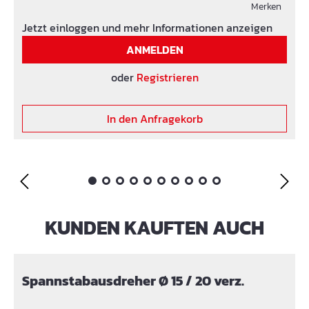
druckdicht integrierte Drehmomentkontrolle
Merken
sichtbar und fühlbar U-Profil und Schrauben aus
Jetzt einloggen und mehr Informationen anzeigen
Edelstahl rostfrei V2A Gummieinlage aus EPDM
ANMELDEN
integrierter Blindstopfen
oder
Registrieren
In den Anfragekorb
KUNDEN KAUFTEN AUCH
Produktgalerie überspringen
Spannstabausdreher Ø 15 / 20 verz.