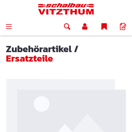
alt springen
Zubehörartikel
/
Ersatzteile
Bildergalerie überspringen