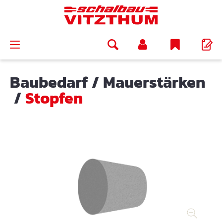
alt springen
Baubedarf
/
Mauerstärken
/
Stopfen
Bildergalerie überspringen