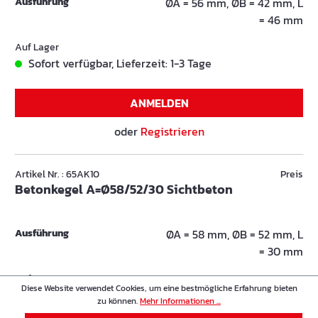
Ausführung
ØA = 56 mm, ØB = 42 mm, L
= 46 mm
Auf Lager
Sofort verfügbar, Lieferzeit: 1-3 Tage
ANMELDEN
oder
Registrieren
Artikel Nr. : 65AK10
Preis
Betonkegel A=Ø58/52/30 Sichtbeton
Ausführung
ØA = 58 mm, ØB = 52 mm, L
= 30 mm
Auf Lager
Diese Website verwendet Cookies, um eine bestmögliche Erfahrung bieten
Sofort verfügbar, Lieferzeit: 1-3 Tage
zu können.
Mehr Informationen ...