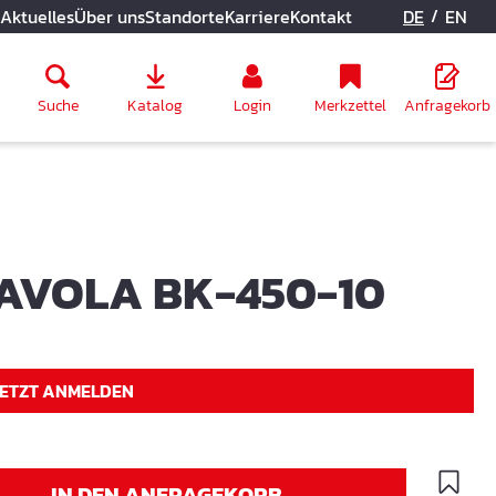
/
Aktuelles
Über uns
Standorte
Karriere
Kontakt
DE
EN
Suche
Katalog
Login
Merkzettel
Anfragekorb
AVOLA BK-450-10
JETZT ANMELDEN
IN DEN ANFRAGEKORB