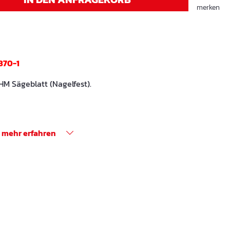
merken
870-1
HM Sägeblatt (Nagelfest).
mehr erfahren