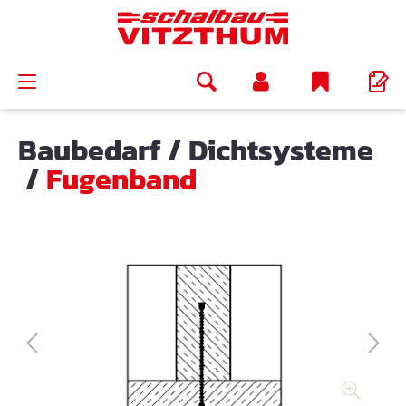
alt springen
Baubedarf
/
Dichtsysteme
/
Fugenband
Bildergalerie überspringen