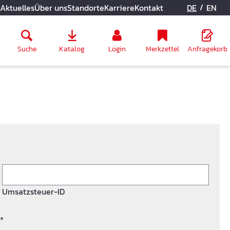
/
Aktuelles
Über uns
Standorte
Karriere
Kontakt
DE
EN
Suche
Katalog
Login
Merkzettel
Anfragekorb
Umsatzsteuer-ID
*