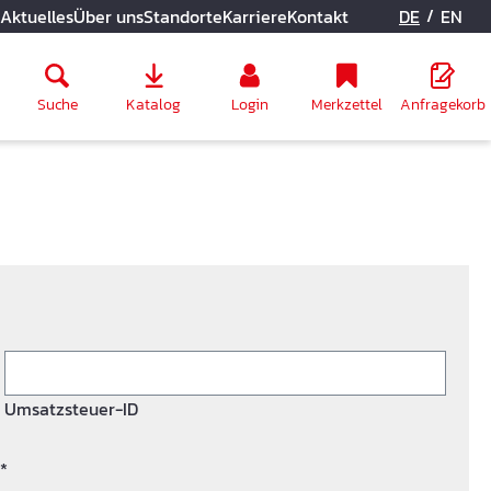
/
Aktuelles
Über uns
Standorte
Karriere
Kontakt
DE
EN
Suche
Katalog
Login
Merkzettel
Anfragekorb
Umsatzsteuer-ID
*