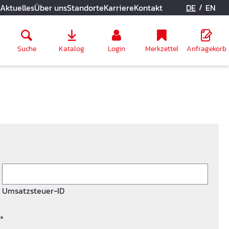
/
Aktuelles
Über uns
Standorte
Karriere
Kontakt
DE
EN
Suche
Katalog
Login
Merkzettel
Anfragekorb
Umsatzsteuer-ID
*