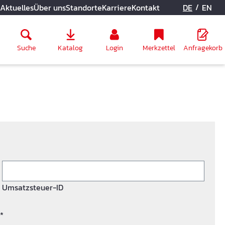
/
Aktuelles
Über uns
Standorte
Karriere
Kontakt
DE
EN
Suche
Katalog
Login
Merkzettel
Anfragekorb
Umsatzsteuer-ID
*