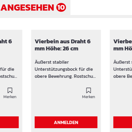
 ANGESEHEN
10
aht 6
Vierbein aus Draht 6
Vierbe
mm Höhe: 26 cm
mm Höh
Äußerst stabiler
Äußerst 
für die
Unterstützungsbock für die
Unterstü
obere Bewehrung. Rostschutz
obere Bewehr
durch aufgesteckte
durch au
it
Kunststoff-Kappen mit
Kunststo
Merken
Auflage 14 mm Trittfeste,
Merken
Auflage 14 mm 
e
große Mattenauflage
große Ma
-
Entspricht dem DBV-
Entspric
zungen
Merkblatt Unterstützungen
Merkblat
ANMELDEN
führung
Auch als Sonderausführung
Auch als