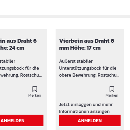
in aus Draht 6
Vierbein aus Draht 6
e: 24 cm
mm Höhe: 17 cm
stabiler
Äußerst stabiler
tzungsbock für die
Unterstützungsbock für die
ung. Rostschutz
obere Bewehrung. Rostschutz
fgesteckte
durch aufgesteckte
ff-Kappen mit
Kunststoff-Kappen mit
Trittfeste,
Merken
Auflage 45 mm Trittfeste,
Merken
ttenauflage
große Mattenauflage
Jetzt einloggen und mehr
ht dem DBV-
Entspricht dem DBV-
Informationen anzeigen
t Unterstützungen
Merkblatt Unterstützungen
ANMELDEN
ANMELDEN
 Sonderausführung
Auch als Sonderausführung