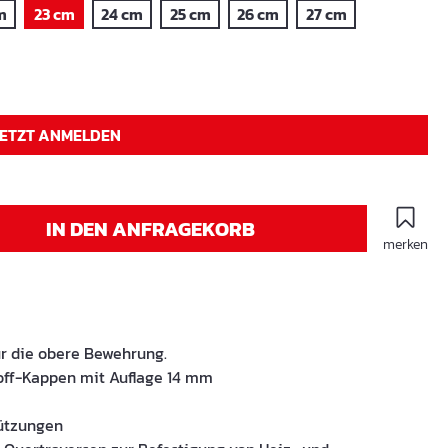
m
23 cm
24 cm
25 cm
26 cm
27 cm
JETZT ANMELDEN
IN DEN ANFRAGEKORB
merken
ür die obere Bewehrung.
off-Kappen mit Auflage 14 mm
ützungen