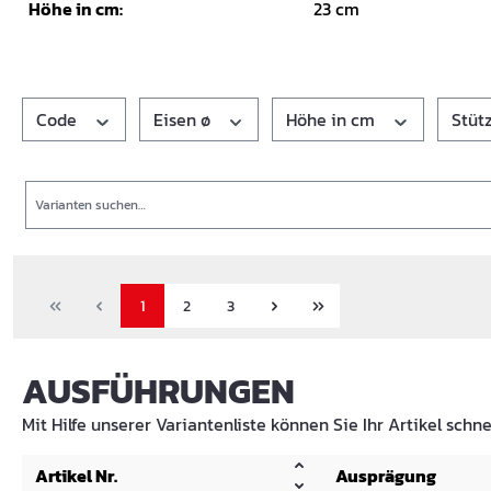
Höhe in cm:
23 cm
Code
Eisen ø
Höhe in cm
Stüt
Suche
1
2
3
AUSFÜHRUNGEN
Mit Hilfe unserer Variantenliste können Sie Ihr Artikel schne
Artikel Nr.
Ausprägung