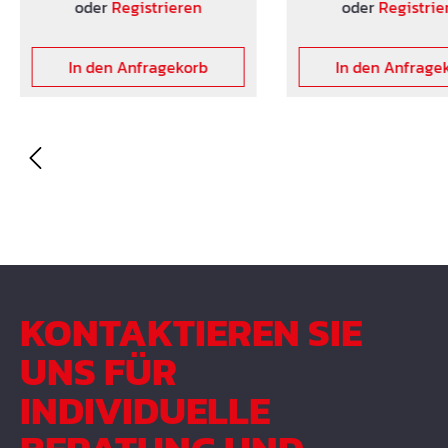
mit 1 oder 2 Quertraversen
mit 1 oder 2 Quertra
oder
Registrieren
oder
Registrie
zur Befestigung von Heiz-
zur Befestigung von
und Kühlsystemen lieferbar.
und Kühlsystemen lie
In den Anfragekorb
In den Anfrage
KONTAKTIEREN SIE
UNS FÜR
INDIVIDUELLE