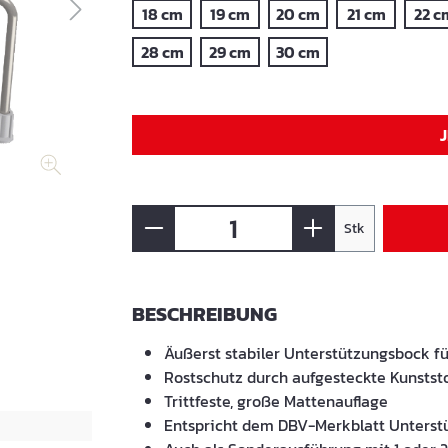
18 cm
19 cm
20 cm
21 cm
22 c
28 cm
29 cm
30 cm
Stk
BESCHREIBUNG
Äußerst stabiler Unterstützungsbock f
Rostschutz durch aufgesteckte Kunstst
Trittfeste, große Mattenauflage
Entspricht dem DBV-Merkblatt Unterst