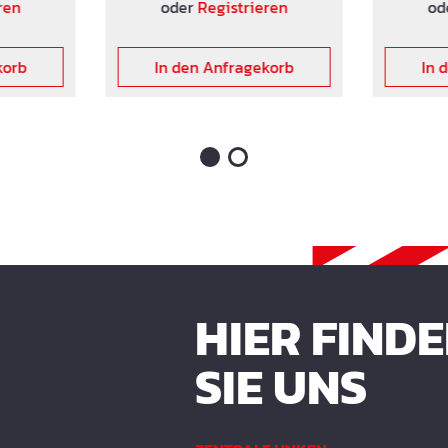
versen
mit 1 oder 2 Quertraversen
mit 1 od
ren
oder
Registrieren
od
 Heiz-
zur Befestigung von Heiz-
zur Befe
ferbar.
und Kühlsystemen lieferbar.
und Kühl
korb
In den Anfragekorb
In 
HIER FIND
SIE UNS