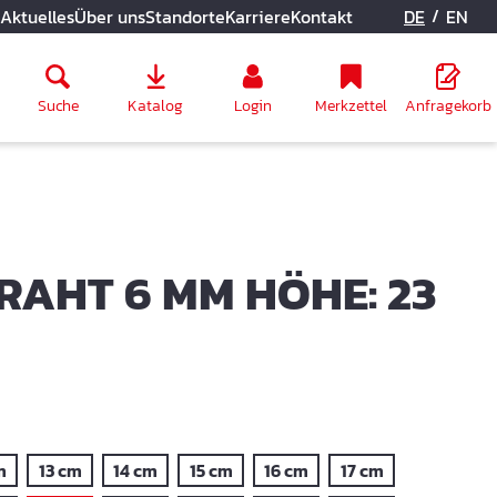
/
Aktuelles
Über uns
Standorte
Karriere
Kontakt
DE
EN
Suche
Katalog
Login
Merkzettel
Anfragekorb
RAHT 6 MM HÖHE: 23
m
13 cm
14 cm
15 cm
16 cm
17 cm