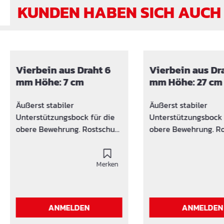
KUNDEN HABEN SICH AUCH
Produktgalerie überspringen
Vierbein aus Draht 6
Vierbein aus Dr
mm Höhe: 7 cm
mm Höhe: 27 cm
Äußerst stabiler
Äußerst stabiler
Unterstützungsbock für die
Unterstützungsbock 
obere Bewehrung. Rostschutz
obere Bewehrung. Rostschutz
durch aufgesteckte
durch aufgesteckte
Kunststoff-Kappen mit
Kunststoff-Kappen m
Auflage 14 mm Trittfeste,
Merken
Auflage 14 mm Trittfeste,
große Mattenauflage
große Mattenauflag
Entspricht dem DBV-
Entspricht dem DBV
Merkblatt Unterstützungen
Merkblatt Unterstüt
ANMELDEN
ANMELDEN
Auch als Sonderausführung
Auch als Sonderaus