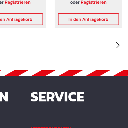
er 2 Quertraversen
mit 1 oder 2 Quertraversen
er
Registrieren
oder
Registrieren
stigung von Heiz-
zur Befestigung von Heiz-
systemen lieferbar.
und Kühlsystemen lieferbar.
den Anfragekorb
In den Anfragekorb
EN
SERVICE