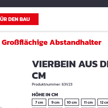
FÜR DEN BAU
Großflächige Abstandhalter
VIERBEIN AUS D
CM
Produktnummer:
63V23
AUSWÄHLEN
HÖHE IN CM
7 cm
9 cm
10 cm
11 cm
12 c