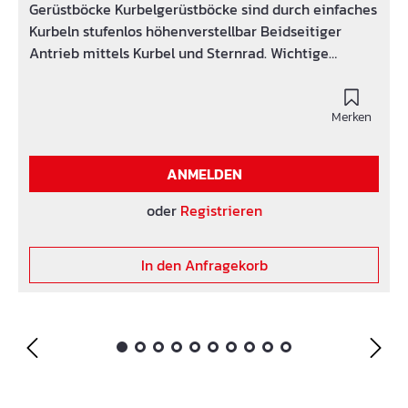
Gerüstböcke Kurbelgerüstböcke sind durch einfaches
Kurbeln stufenlos höhenverstellbar Beidseitiger
Antrieb mittels Kurbel und Sternrad. Wichtige
Hinweise: Ab einer Höhe von 2 m ist ein Seitenschutz
erforderlich (Geländepfosten). Ab eine Aufbauhöhe
von 2,00 m müssen Kurbelgerüstböcke diagonal
Merken
ausgesteift werden. Ausführung verzinkt oder
lackiert.
ANMELDEN
oder
Registrieren
In den Anfragekorb