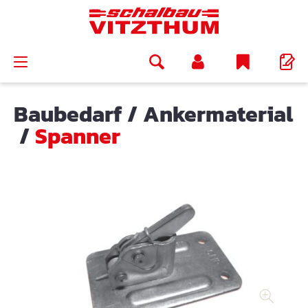
alt springen
Baubedarf
/
Ankermaterial
/
Spanner
Bildergalerie überspringen