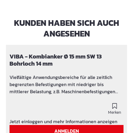
KUNDEN HABEN SICH AUCH
Produktgalerie überspringen
ANGESEHEN
VIBA - Kombianker Ø 15 mm SW 13
Bohrloch 14 mm
Vielfältige Anwendungsbereiche für alle zeitlich
begrenzten Befestigungen mit niedriger bis
mittlerer Belastung, z.B. Maschinenbefestigungen
wie Kernbohrgeräte, Betonbearbeitungsmaschinen
etc. Enorme Zeitersparnis – bis zu 30%. Keine
Reinigung des Bohrloches erforderlich; zusätzliche
Merken
Arbeitsvorgänge entfallen Kein Dübel, keine
Jetzt einloggen und mehr Informationen anzeigen
Spreizwirkung. Minimaler Einsatz von Werkzeugen,
ANMELDEN