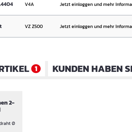
 A /1.4404
V4A
Jetzt einloggen und mehr Inform
kt
VZ Z500
Jetzt einloggen und mehr Inform
RTIKEL
KUNDEN HABEN S
1
en 2-
d
draht Ø