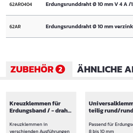
Erdungsrunddraht Ø 10 mm V 4
62AR0404
Erdungsrunddraht Ø 10 mm verzin
62AR
ZUBEHÖR
ÄHNLICHE A
2
Produktgalerie überspringen
Kreuzklemmen für
Universalklemm
Erdungsband / - draht
teilig rund/run
Kombination verzinkt
Kreuzklemmen in
Passend für Erdungs
verschienden Ausführungen
8 bis 10 mm