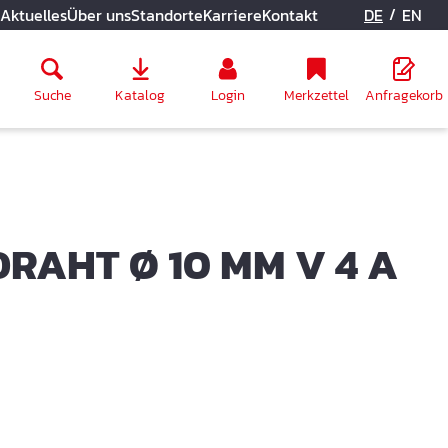
/
Aktuelles
Über uns
Standorte
Karriere
Kontakt
DE
EN
Suche
Katalog
Login
Merkzettel
Anfragekorb
AHT Ø 10 MM V 4 A