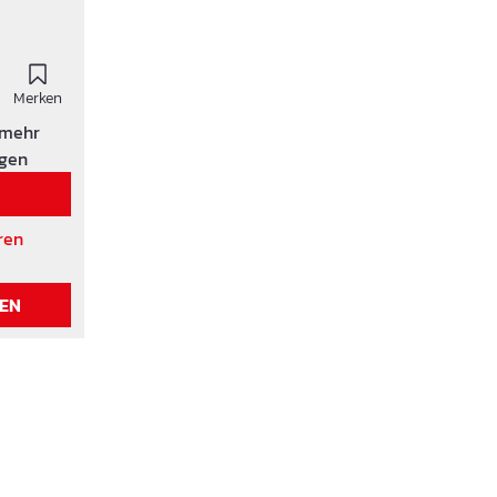
Merken
 mehr
igen
ren
REN