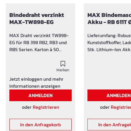
Produktgalerie überspringen
Bindedraht verzinkt
MAX Bindemasc
MAX-TW898-EG
Akku - RB 611T Ø
61 mm
MAX Draht verzinkt TW898-
Lieferumfang: Robus
EG für RB 398 RB2, RB3 und
Kunststoffkoffer, Lad
RB5 Serien. Karton à 50
Stk. Lithium-Ion Akk
Rollen
Rollen TJEP-Draht.
5000 Bindungen pro
Merken
Aufladung. 10-Stufen
Einstellung der Bind
Jetzt einloggen und mehr
Bürstenloser Motor 
Informationen anzeigen
Bindungen pro Draht
ANMELDEN
ANMELDEN
1,00 mm Ergonomisc
Handgriff
oder
Registrieren
oder
Registrie
Doppeldraht Wicklu
Höhere Festigkeit st
In den Anfragekorb
In den Anfrage
stabile Bindungen E