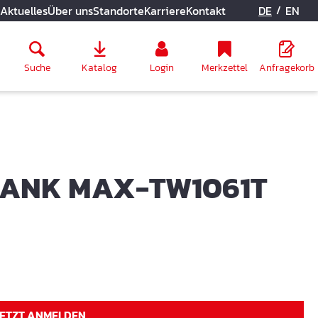
/
Aktuelles
Über uns
Standorte
Karriere
Kontakt
DE
EN
Suche
Katalog
Login
Merkzettel
Anfragekorb
LANK MAX-TW1061T
JETZT ANMELDEN